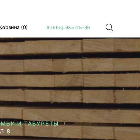
Корзина (
0
)
8 (905) 985-25-99
АМЬИ И ТАБУРЕТЫ
Л 8